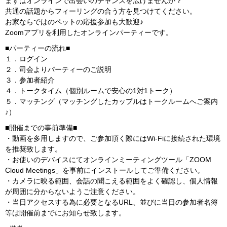
まずはオンラインで出会いのチャンスを広げませんか？
共通の話題からフィーリングの合う方を見つけてください。
お家ならではのペットの応援参加も大歓迎♪
Zoomアプリを利用したオンラインパーティーです。
■パーティーの流れ■
１．ログイン
２．司会よりパーティーのご説明
３．参加者紹介
４．トークタイム（個別ルームで安心の1対1トーク）
５．マッチング（マッチングしたカップルはトークルームへご案内
♪）
■開催までの事前準備■
・動画を多用しますので、ご参加頂く際にはWi-Fiに接続された環境
を推奨致します。
・お使いのデバイスにてオンラインミーティングツール「ZOOM
Cloud Meetings」を事前にインストールしてご準備ください。
・カメラに映る範囲、会話の聞こえる範囲をよく確認し、個人情報
が周囲に分からないようご注意ください。
・当日アクセスする為に必要となるURL、並びに当日の参加者名簿
等は開催前までにお知らせ致します。