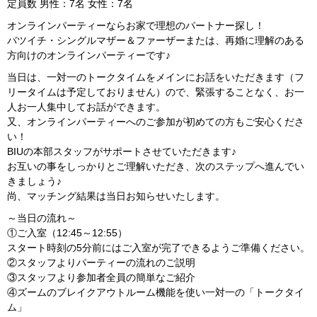
定員数 男性：7名 女性：7名
オンラインパーティーならお家で理想のパートナー探し！
バツイチ・シングルマザー＆ファーザーまたは、再婚に理解のある
方向けのオンラインパーティーです♪
当日は、一対一のトークタイムをメインにお話をいただきます（フ
リータイムは予定しておりません）ので、緊張することなく、お一
人お一人集中してお話ができます。
又、オンラインパーティーへのご参加が初めての方もご安心くださ
い！
BIUの本部スタッフがサポートさせていただきます♪
お互いの事をしっかりとご理解いただき、次のステップへ進んでい
きましょう♪
尚、マッチング結果は当日お知らせいたします。
～当日の流れ～
①ご入室（12:45～12:55）
スタート時刻の5分前にはご入室が完了できるようご準備ください。
②スタッフよりパーティーの流れのご説明
③スタッフより参加者全員の簡単なご紹介
④ズームのブレイクアウトルーム機能を使い一対一の「トークタイ
ム」