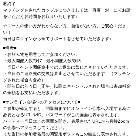
⑥終了
マッチングをされたカップルにつきましては、再度一対一にてお話
をいただくお時間をお取りいたします♪
☆ズームの使い方がわからない方、自信がない方、ご安心くださ
い！
当日はログインから全てサポートをさせていただきます♪
■備考■
・お飲み物を用意してご参加ください。
・最大開催人数7対7 最小開催人数3対3
・当日イベント開催途中でのご退出は禁止とさせていただきます。
・当日のご連絡先の交換は禁止とさせていただきます。（マッチン
グされた場合も含め）
・開催日の前々日（正午）以降にキャンセルされた場合は参加料金
の全額をお支払いただきます。
■オンライン会場へのアクセスについて■
ご参加が確定すると、開催前までにオンライン会場へ入場する為に
必要となるURLやID、パスワードがこの画面に表示されます。
パーティー当日はこの画面を開き、表示されたURLから直接Zoom
の会場へアクセスしてください。
また当日の参加者名簿の閲覧用ボタンもこの画面に表示されます。