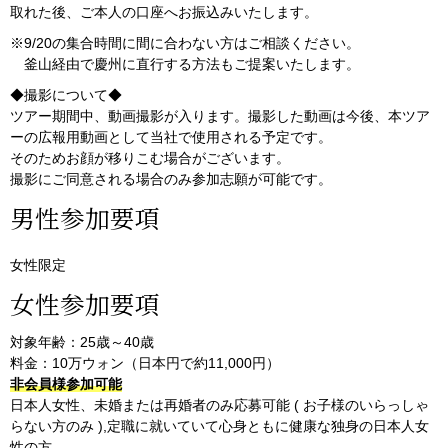
取れた後、ご本人の口座へお振込みいたします。
※9/20の集合時間に間に合わない方はご相談ください。
釜山経由で慶州に直行する方法もご提案いたします。
◆撮影について◆
ツアー期間中、動画撮影が入ります。撮影した動画は今後、本ツア
ーの広報用動画として当社で使用される予定です。
そのためお顔が移りこむ場合がございます。
撮影にご同意される場合のみ参加志願が可能です。
男性参加要項
女性限定
女性参加要項
対象年齢：25歳～40歳
料金：10万ウォン（日本円で約11,000円）
非会員様参加可能
日本人女性、未婚または再婚者のみ応募可能 ( お子様のいらっしゃ
らない方のみ ),定職に就いていて心身ともに健康な独身の日本人女
性の方