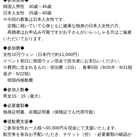
◆参加資格◆
韓国人男性 30歳～45歳
日本人女性 25歳～40歳
※今回の募集は日本人女性です。
定職に就いていて心身ともに健康な独身の日本人女性の方。
再婚者はお申込み可能ですがお子さんがいらっしゃる方はご遠慮
いただいております。
◆参加費◆
女性10万ウォン（日本円で約11,000円）
イベント初日に韓国ウォン現金で担当者にお支払いください。
※費用に含まれるもの：宿泊費（2泊）、食事5回（9/20夕・9/21朝
昼夕・9/22朝）
韓国内移動費
◆参加人数◆
男女15：15（最大）
◆必要書類◆
独身証明書、在職証明書（保険証でも代用可能）
◆渡航費支援◆
ご参加女性お一人様へ55,000円を現金にて支援いたします。
航空券を各自お手配いただき、チケット（控）・必要書類の確認が