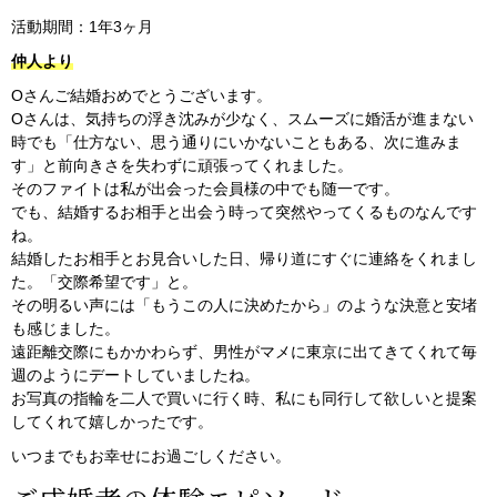
活動期間：1年3ヶ月
仲人より
Oさんご結婚おめでとうございます。
Oさんは、気持ちの浮き沈みが少なく、スムーズに婚活が進まない
時でも「仕方ない、思う通りにいかないこともある、次に進みま
す」と前向きさを失わずに頑張ってくれました。
そのファイトは私が出会った会員様の中でも随一です。
でも、結婚するお相手と出会う時って突然やってくるものなんです
ね。
結婚したお相手とお見合いした日、帰り道にすぐに連絡をくれまし
た。「交際希望です」と。
その明るい声には「もうこの人に決めたから」のような決意と安堵
も感じました。
遠距離交際にもかかわらず、男性がマメに東京に出てきてくれて毎
週のようにデートしていましたね。
お写真の指輪を二人で買いに行く時、私にも同行して欲しいと提案
してくれて嬉しかったです。
いつまでもお幸せにお過ごしください。