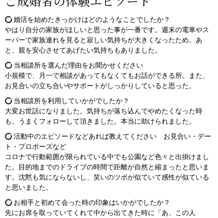
ご成婚者の体験エピソード
婚活を始めたきっかけはどのようなことでしたか？
やはり自分の家族がほしいと思った事が一番です。週末の電車やス
ーパーで家族連れを見ると寂しい気持ちが大きくなったため。あ
と、親を安心させてあげたい気持ちもありました。
当相談所を選んだ理由をお聞かせください
小規模で、月一で相談があってもなくてもお話ができる所。また、
お見合いの立ち合いやサポートがしっかりしていると思った。
当相談所を利用していかがでしたか？
大変お世話になりました。気持ちが落ち込んでやめたくなった時
も、うまくフォローして頂きました。本当に助けられました。
活動中のエピソードなどあれば教えてください お見合い・デー
ト・プロポーズなど
コロナで行動範囲が限られている中でも公園など色々と出掛けまし
た。目的地までのドライブの時間で距離が自然と縮まったと思いま
す。沈黙も気にならないし、笑いのツボが似ていて感性が似ている
と思いました。
お相手と初めて会った時の印象はいかがでしたか？
先にお席を取っていてくれて中から出てきた時に「あ、この人