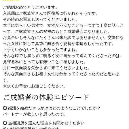
ご結婚おめでとうございます。
入籍届はご家族皆さんで区役所に行かれたそうです。
その時のお写真も送ってくださいました。
本当に男らしい男性で、女性が不安なことも一つずつ丁寧に話し合
って、ご家族皆さんの祝福のもとご成婚退会になりました。
お見合いもそんなにたくさん出来た訳ではありませんが、交際にな
った女性に対して真摯に向き合う姿勢が素晴らしかったです。
上手くいかないことも多かったですよね。
そんな時でも腐らずに明るく次に向かって進んでくださったのは、
見守る私にとっても有難いことに感じました。
月に一度面談を欠かさずに来てくださいました。
そんな真面目さもお相手女性は分かってくださったのだと思いま
す。
末永くお幸せにお過ごしください。
ご成婚者の体験エピソード
婚活を始めたきっかけはどのようなことでしたか？
パートナーが欲しいと思ったので。
当相談所を選んだ理由をお聞かせください