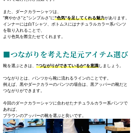
また、ダークカラーシャツは、
"爽やかさ"と"シンプルさ"に
"色気"を足してくれる魅力
があります。
インナーには白Tシャツ、ボトムスにはナチュラルカラー系パンツ
を取り入れることで、
より色気を際立たせてくれます。
■つながりを考えた足元アイテム選び
靴を選ぶときは、
"つながりができているか"を意識
しましょう。
つながりとは、パンツから靴に流れるラインのことです。
例えば、黒やダークカラーのパンツの場合は、黒アッパーの靴だと
つながりができます。
今回のダークカラーシャツに合わせたナチュラルカラー系パンツで
あれば、
ブラウンのアッパーの靴を選ぶと良いです。